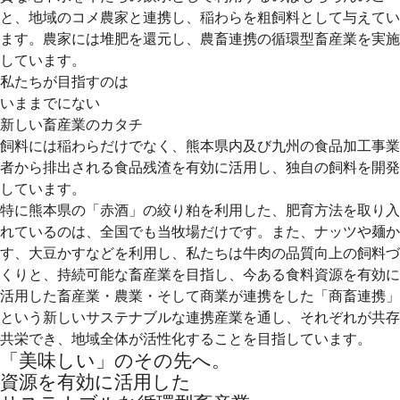
と、地域のコメ農家と連携し、稲わらを粗飼料として与えてい
ます。農家には堆肥を還元し、農畜連携の循環型畜産業を実施
しています。
私たちが目指すのは
いままでにない
新しい畜産業のカタチ
飼料には稲わらだけでなく、熊本県内及び九州の食品加工事業
者から排出される食品残渣を有効に活用し、独自の飼料を開発
しています。
特に熊本県の「赤酒」の絞り粕を利用した、肥育方法を取り入
れているのは、全国でも当牧場だけです。また、ナッツや麺か
す、大豆かすなどを利用し、私たちは牛肉の品質向上の飼料づ
くりと、持続可能な畜産業を目指し、今ある食料資源を有効に
活用した畜産業・農業・そして商業が連携をした「商畜連携」
という新しいサステナブルな連携産業を通し、それぞれが共存
共栄でき、地域全体が活性化することを目指しています。
「美味しい」のその先へ。
資源を有効に活用した